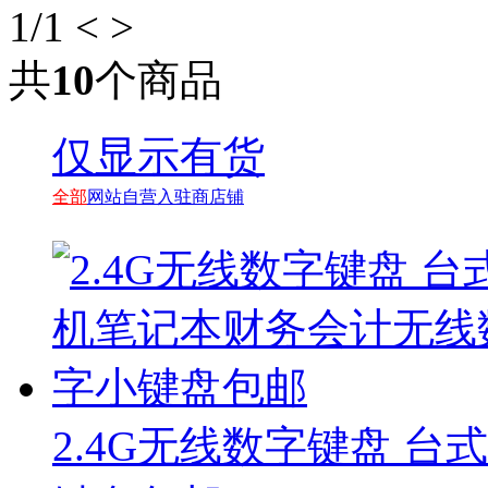
1
/1
<
>
共
10
个商品
仅显示有货
全部
网站自营
入驻商店铺
2.4G无线数字键盘 