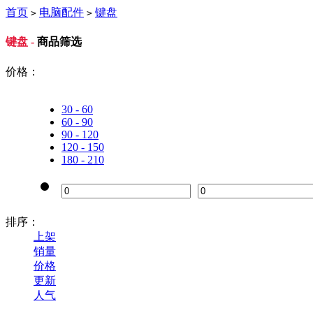
首页
电脑配件
键盘
>
>
键盘 -
商品筛选
价格：
30 - 60
60 - 90
90 - 120
120 - 150
180 - 210
排序：
上架
销量
价格
更新
人气