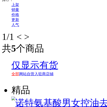
上架
销量
价格
更新
人气
1
/1
<
>
共
5
个商品
仅显示有货
全部
网站自营
入驻商店铺
精品