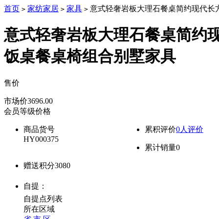
首页
家纺家居
家具
意式轻奢岩板大理石餐桌简约现代长
>
>
>
意式轻奢岩板大理石餐桌简约
饭桌餐桌椅组合别墅家具
售价
降价通知
市场价
3696.00
会员等级价格
商品货号
累积评价
0人评价
HY000375
累计销量
0
赠送积分
3080
自提：
自提点列表
所在区域