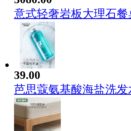
意式轻奢岩板大理石餐桌简
39.00
芭思蔻氨基酸海盐洗发水去